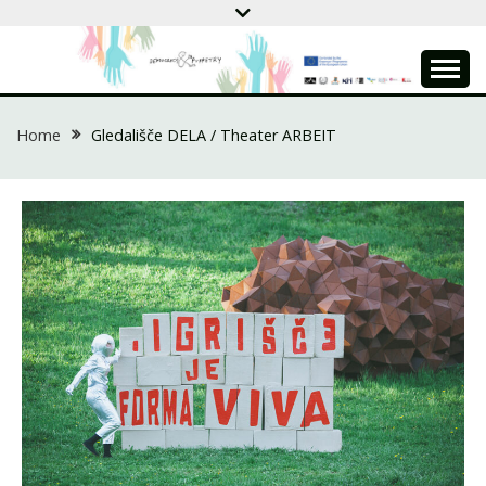
Skip
to
content
DEMOCRACY &
Home
Gledališče DELA / Theater ARBEIT
PUPPETRY