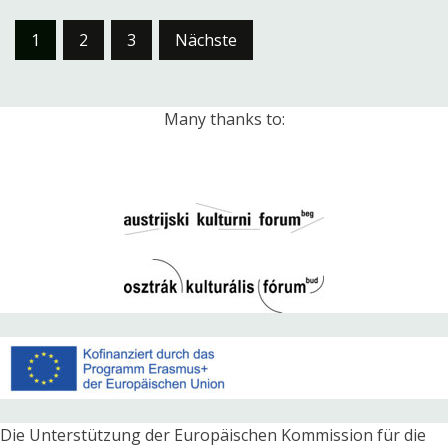
Seitennummerierung
1
2
3
Nächste
der
Beiträge
Many thanks to:
Die Unterstützung der Europäischen Kommission für die